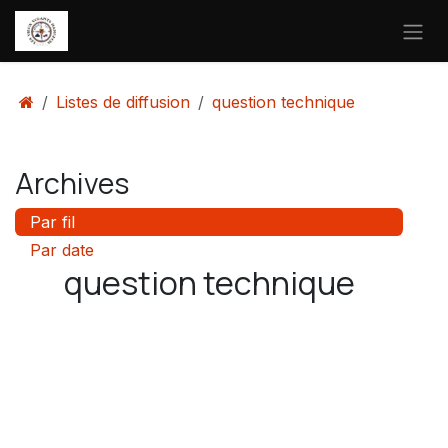
Se rendre au contenu
Listes de diffusion
question technique
Archives
Par fil
Par date
question technique