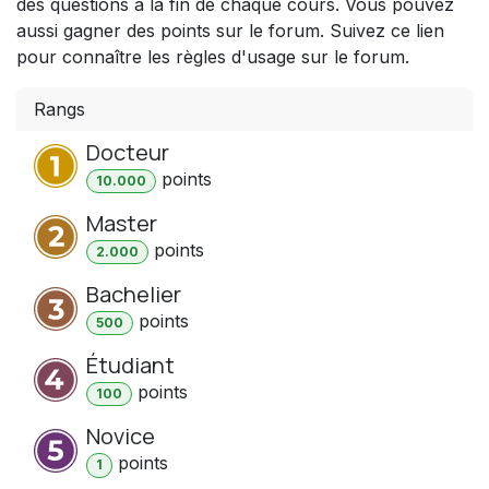
des questions à la fin de chaque cours. Vous pouvez
aussi gagner des points sur le forum. Suivez ce lien
pour connaître les règles d'usage sur le forum.
Rangs
Docteur
point
s
10.000
Master
point
s
2.000
Bachelier
point
s
500
Étudiant
point
s
100
Novice
point
s
1